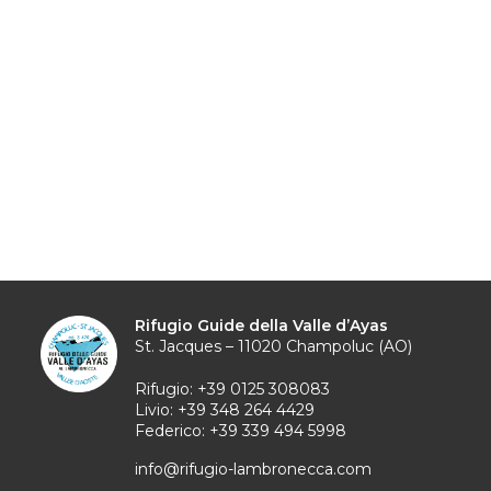
Rifugio Guide della Valle d’Ayas
St. Jacques – 11020 Champoluc (AO)
Rifugio:
+39 0125 308083
Livio:
+39 348 264 4429
Federico:
+39 339 494 5998
info@rifugio-lambronecca.com