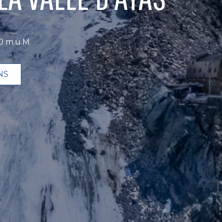
0 m.ü.M.
NS