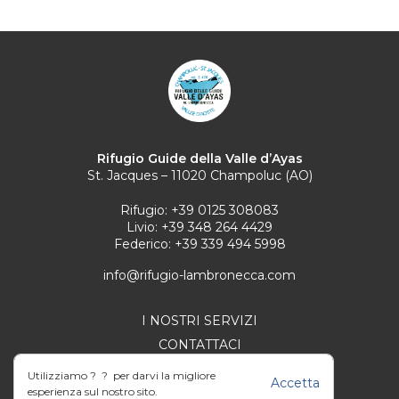
Rifugio Guide della Valle d’Ayas
St. Jacques – 11020 Champoluc (AO)
Rifugio:
+39 0125 308083
Livio:
+39 348 264 4429
Federico:
+39 339 494 5998
info@rifugio-lambronecca.com
I NOSTRI SERVIZI
CONTATTACI
COOKIE POLICY
Utilizziamo ? ? per darvi la migliore
Accetta
PRIVACY POLICY
esperienza sul nostro sito.